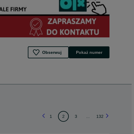
Obserwuj
Pokaż numer
1
2
3
...
132