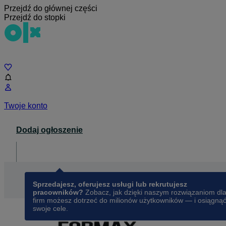
Przejdź do głównej części
Przejdź do stopki
Czat
Twoje konto
Dodaj ogłoszenie
Dla biznesu
opens in a new tab
Sprzedajesz, oferujesz usługi lub rekrutujesz
pracowników?
Zobacz, jak dzięki naszym rozwiązaniom dl
firm możesz dotrzeć do milionów użytkowników — i osiągną
swoje cele.