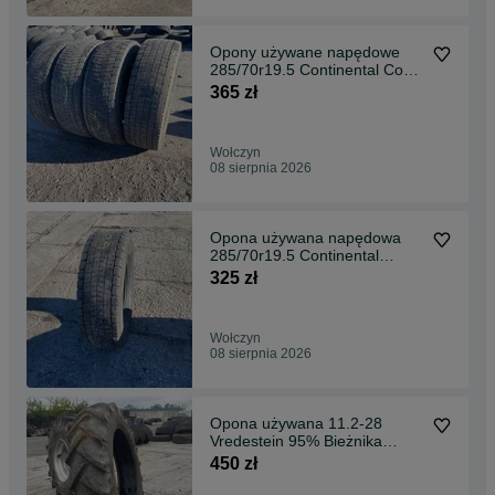
Opony używane napędowe
285/70r19.5 Continental Conti
Hybrid HD3 9-10mm
365 zł
Wołczyn
08 sierpnia 2026
Opona używana napędowa
285/70r19.5 Continental
Hybrid HD3 10mm
325 zł
Wołczyn
08 sierpnia 2026
Opona używana 11.2-28
Vredestein 95% Bieżnika
11.2r28
450 zł