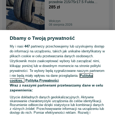
przednie 215/75r17.5 Fulda
Regiocontrol 9mm
285 zł
Wołczyn
08 sierpnia 2026
Dbamy o Twoją prywatność
Opona używana ciężarowa
przednia 215/75r17.5 Fulda
My i nasi
447
partnerzy przechowujemy lub uzyskujemy dostęp
Regiocontrol 12mm
410 zł
do informacji na urządzeniu, takich jak unikalne identyfikatory w
plikach cookie w celu przetwarzania danych osobowych.
Użytkownik może zaakceptować wybory lub zarządzać nimi,
Wołczyn
klikając poniżej lub w dowolnym momencie na stronie polityki
08 sierpnia 2026
prywatności. Te wybory będą sygnalizowane naszym partnerom
i nie będą miały wpływu na dane przeglądania.
Polityka
cookies,
Polityka Prywatności
Opony używane ciężarowe
Wraz z naszymi partnerami przetwarzamy dane w celu
225/75r17.5 Michelin XDE2
zapewnienia:
14mm WYSYŁKA xde 2
450 zł
Użycie dokładnych danych geolokalizacyjnych. Aktywne
skanowanie charakterystyki urządzenia do celów identyfikacji.
Rozumienie odbiorców dzięki statystyce lub kombinacji danych
Wołczyn
z różnych źródeł. Przechowywanie informacji na urządzeniu lub
08 sierpnia 2026
dostęp do nich. Pomiar efektywności reklam. Rozwój i