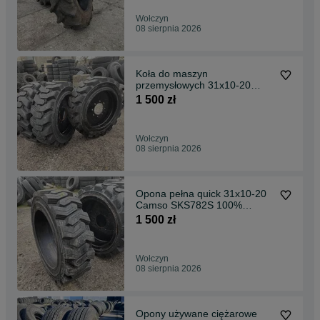
Wołczyn
08 sierpnia 2026
Koła do maszyn
przemysłowych 31x10-20
Camso SKS 782S WYSYŁKA
1 500 zł
100%
Wołczyn
08 sierpnia 2026
Opona pełna quick 31x10-20
Camso SKS782S 100%
Bieżnika
1 500 zł
Wołczyn
08 sierpnia 2026
Opony używane ciężarowe