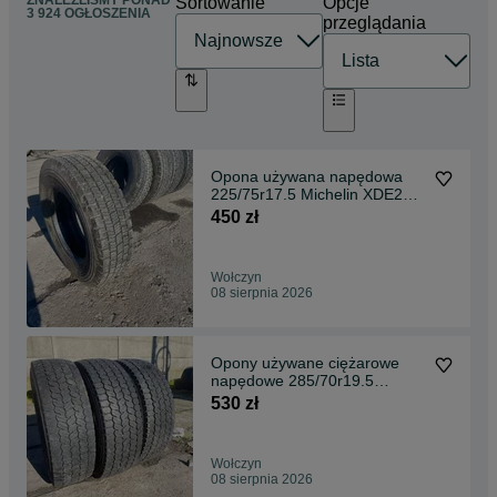
ZNALEŹLIŚMY
PONAD
Sortowanie
Opcje
3 924 OGŁOSZENIA
przeglądania
Opona używana napędowa
225/75r17.5 Michelin XDE2
14mm WYSYŁKA xde2
450 zł
Wołczyn
08 sierpnia 2026
Opony używane ciężarowe
napędowe 285/70r19.5
Michelin Xmulti D 9-10mm
530 zł
Wołczyn
08 sierpnia 2026